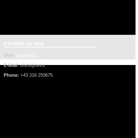
Kontakt zu uns
Web:
www.fit4.it
E-Mail:
office@f
it4.it
Phone:
+43 316 293675