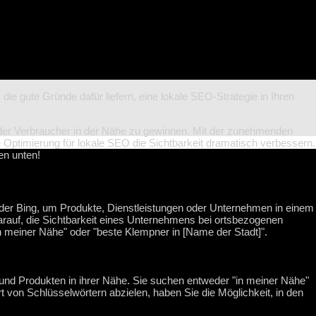
ie gute Gründe dafür liefern, eine lokale SEO-Strategie in Ihren
 der Verbraucher in der Nähe zu gewinnen. Mit der zunehmenden
e Optimierung für lokale SEO die Sichtbarkeit dramatisch verbessern.
en unten!
der Bing, um Produkte, Dienstleistungen oder Unternehmen in einem
darauf, die Sichtbarkeit eines Unternehmens bei ortsbezogenen
n meiner Nähe" oder "beste Klempner in [Name der Stadt]".
und Produkten in ihrer Nähe. Sie suchen entweder "in meiner Nähe"
rt von Schlüsselwörtern abzielen, haben Sie die Möglichkeit, in den