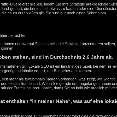
affic-Quelle erschließen, indem Sie Ihre Strategie auf die lokale Suc
rchgeführt, die bereit sind, etwas zu kaufen oder eine Dienstleistu
die es zu erschließen gilt. Sie sind nur noch einen Schritt vom
näher betrachten.
önnen und worauf Sie sich bei jeder Statistik konzentrieren sollten,
n können
ben stehen, sind im Durchschnitt 2,6 Jahre alt.
nternehmen gilt. Lokale SEO ist ein langfristiges Spiel, bei dem es ei
am genügend Inhalte erstellt, um Besucher anzuziehen.
, seit mehr als zweieinhalb Jahren vorhanden, was zeigt, wie wichtig
in der lokalen Suche sind. Wenn Sie gerade erst angefangen haben un
mit der Erstellung Ihrer Inhalte, damit Sie so bald wie möglich mit d
at enthalten "in meiner Nähe", was auf eine lokal
ragen jeden Monat. Für Geschäftsinhaber zeigt dies die Notwendigke