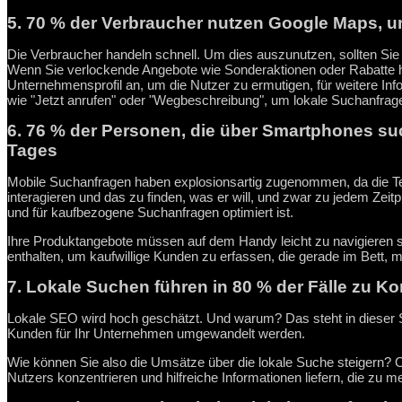
5. 70 % der Verbraucher nutzen Google Maps, 
Die Verbraucher handeln schnell. Um dies auszunutzen, sollten Sie 
Wenn Sie verlockende Angebote wie Sonderaktionen oder Rabatte ha
Unternehmensprofil an, um die Nutzer zu ermutigen, für weitere Inf
wie "Jetzt anrufen" oder "Wegbeschreibung", um lokale Suchanfrag
6. 76 % der Personen, die über Smartphones s
Tages
Mobile Suchanfragen haben explosionsartig zugenommen, da die Tel
interagieren und das zu finden, was er will, und zwar zu jedem Zeitp
und für kaufbezogene Suchanfragen optimiert ist.
Ihre Produktangebote müssen auf dem Handy leicht zu navigieren s
enthalten, um kaufwillige Kunden zu erfassen, die gerade im Bett, 
7. Lokale Suchen führen in 80 % der Fälle zu K
Lokale SEO wird hoch geschätzt. Und warum? Das steht in dieser St
Kunden für Ihr Unternehmen umgewandelt werden.
Wie können Sie also die Umsätze über die lokale Suche steigern? Op
Nutzers konzentrieren und hilfreiche Informationen liefern, die zu m