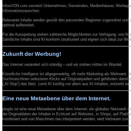
InfosVON.com vernetzt Unternehmen, Gemeinden, Medienhäuser, Werbepartne
Informationsrauschen.
Relevante Inhalte werden gezielt den passenden Regionen zugeordnet und 
optimal aufbereitet.
Für die Ausspielung stehen zahlreiche Möglichkeiten zur Verfügung: von flex
Sämtliche Inhalte sind KI-konform strukturiert und eignen sich ideal zur Wei
Zukunft der Werbung!
Das Internet verändert sich ständig – und wir stehen mitten im Wandel.
Künstliche Intelligenz ist allgegenwärtig, oft mehr Marketing als Mehrwert
Suchmaschinen reduzieren Klicks auf Originalquellen und gefährden damit di
(„AI Slop“) das Netz. Lernt KI künftig vor allem aus KI-Inhalten, entsteht ein
Eine neue Metaebene über dem Internet.
plugilo ist eine neue Metaebene über dem Internet: ein globales Netzwerk str
die Originaldaten der Inhaber in Echtzeit auf Websites, in Shops, auf Plattf
kombiniert und von Maschinen neu interpretiert werden, wird Vertrauen zum e