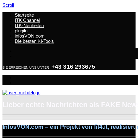
Scroll
Startseite
ITK Channel
ITK-Neuheiten
plugilo
infosVON.com
Die besten KI-Tools
+43 316 293675
SIE ERREICHEN UNS UNTER
Lieber echte Nachrichten als FAKE New
InfosVON.com – ein Projekt von fit4.it, realisiert