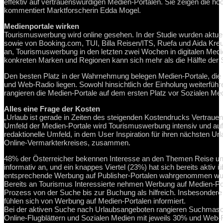
effektiv auf vertrauenswürdigen Medien-Portalen. Sie zeigen die hö
kommentiert Marktforscherin Edda Mogel.
Medienportale wirken
Tourismuswerbung wird online gesehen. In der Studie wurden aktue
sowie von Booking.com, TUI, Billa Reisen/ITS, Ruefa und Aida Kre
an, Tourismuswerbung in den letzten zwei Wochen in digitalen Me
konkreten Marken und Regionen kann sich mehr als die Hälfte der 
Den besten Platz in der Wahrnehmung belegen Medien-Portale, die
und Web-Radio liegen. Sowohl hinsichtlich der Einholung weiterfüh
rangieren die Medien-Portale auf dem ersten Platz vor Sozialen M
Alles eine Frage der Kosten
„Urlaub ist gerade in Zeiten des steigenden Kostendrucks Vertrauens
Umfeld der Medien-Portale wird Tourismuswerbung intensiv und a
redaktionelle Umfeld, in dem User Inspiration für ihren nächsten Ur
Online-Vermarkterkreises, zusammen.
48% der Österreicher bekennen Interesse an den Themen Reise und
informativ an, und ein knappes Viertel (23%) hat sich bereits akti
entsprechende Werbung auf Publisher-Portalen wahrgenommen wu
Bereits an Tourismus Interessierte nehmen Werbung auf Medien-Po
Prozess von der Suche bis zur Buchung als hilfreich. Insbesonder
fühlen sich von Werbung auf Medien-Portalen informiert.
Bei der aktiven Suche nach Urlaubsangeboten rangieren Suchmasch
Online-Flugblättern und Sozialen Medien mit jeweils 30% und Web-