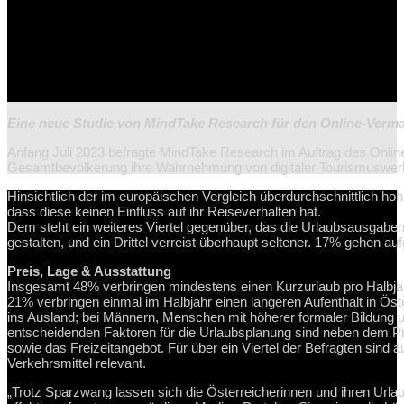
Eine neue Studie von MindTake Research für den Online-Vermark
Anfang Juli 2023 befragte MindTake Research im Auftrag des Online
Gesamtbevölkerung ihre Wahrnehmung von digitaler Tourismuswerb
Hinsichtlich der im europäischen Vergleich überdurchschnittlich hohe
dass diese keinen Einfluss auf ihr Reiseverhalten hat.
Dem steht ein weiteres Viertel gegenüber, das die Urlaubsausgaben
gestalten, und ein Drittel verreist überhaupt seltener. 17% gehen a
Preis, Lage & Ausstattung
Insgesamt 48% verbringen mindestens einen Kurzurlaub pro Halbjah
21% verbringen einmal im Halbjahr einen längeren Aufenthalt in Öst
ins Ausland; bei Männern, Menschen mit höherer formaler Bildung und
entscheidenden Faktoren für die Urlaubsplanung sind neben dem Prei
sowie das Freizeitangebot. Für über ein Viertel der Befragten sind 
Verkehrsmittel relevant.
„Trotz Sparzwang lassen sich die Österreicherinnen und ihren Url