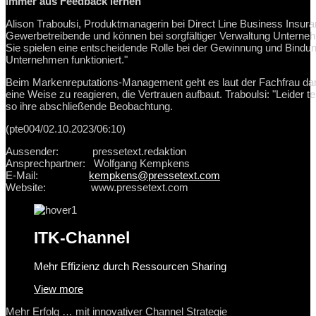
Immer aus Feedback lernen
Alison Traboulsi, Produktmanagerin bei Direct Line Business Insura
Gewerbetreibende und können bei sorgfältiger Verwaltung Unterneh
Sie spielen eine entscheidende Rolle bei der Gewinnung und Bindung
Unternehmen funktioniert."
Beim Markenreputations-Management geht es laut der Fachfrau da
eine Weise zu reagieren, die Vertrauen aufbaut. Traboulsi: "Leider 
so ihre abschließende Beobachtung.
(pte004/02.10.2023/06:10)
Aussender: pressetext.redaktion
Ansprechpartner: Wolfgang Kempkens
E-Mail:
kempkens@pressetext.com
Website: www.pressetext.com
ITK-Channel
Mehr Effizienz durch Ressourcen Sharing
View more
Mehr Erfolg … mit innovativer Channel Strategie