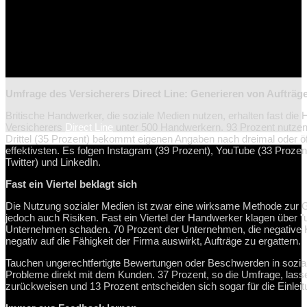
Umfrage des Versicherers Direct Line: Generieren von Aufträg
Britische Handwerker, die soziale Medien nutzen, erhalten fast die H
Versicherers
Direct Line
unter 500 Handwerkern. 93 Prozent nutze
Drittel (35 Prozent) bekommt eigenen Angaben nach dreimal oder öf
effektivsten. Es folgen Instagram (39 Prozent), YouTube (33 Prozen
Twitter) und LinkedIn.
Fast ein Viertel beklagt sich
Die Nutzung sozialer Medien ist zwar eine wirksame Methode zur 
jedoch auch Risiken. Fast ein Viertel der Handwerker klagen über 
Unternehmen schaden. 70 Prozent der Unternehmen, die negative 
negativ auf die Fähigkeit der Firma auswirkt, Aufträge zu ergattern.
Tauchen ungerechtfertigte Bewertungen oder Beschwerden in soziale
Probleme direkt mit dem Kunden. 37 Prozent, so die Umfrage, lass
zurückweisen und 13 Prozent entscheiden sich sogar für die Einleitu